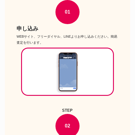
ブラックⅡ 948BL
シルバノラッタンジ ストレート
01
革靴
チップ ブラック
カルミナ 910 ホールカット ブラ
革靴
ック
申し込み
WEBサイト、フリーダイヤル、LINEよりお申し込みください。簡易
革靴
ベルルッティ アンディ
査定を行います。
革靴
ホワイツ セミドレス
革靴
ウエスコ ボス
ハインリッヒディンケラッカー
革靴
RIO コードバン
レンド 845ラスト ストレートチ
革靴
ップ ブラック
サントーニ ダブルモンク ブラッ
革靴
ク
カルマンソロジー A.1583 Uチッ
STEP
革靴
プ
フラテッリジャコメッティ
02
革靴
FG373 サイドゴアブーツ ブラッ
ク