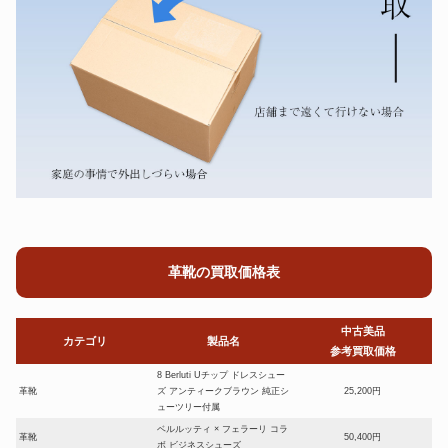
革靴の買取価格表
中古美品
カテゴリ
製品名
参考買取価格
8 Berluti Uチップ ドレスシュー
革靴
ズ アンティークブラウン 純正シ
25,200円
ューツリー付属
ベルルッティ × フェラーリ コラ
革靴
50,400円
ボ ビジネスシューズ