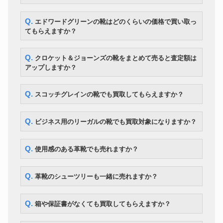
革靴
39,200円
UK7.5E City Sole
クロケット＆ジョーンズ チャッ
Q. エドワードグリーンの靴はどのくらいの価格で買い取っ
革靴
カブーツ ダークブラウン スエー
22,050円
てもらえますか？
ド 7.5E
パラブーツ コンビ（ネイビー&
革靴
14,700円
ホワイト）ローファー 7 1/2
Q. クロケット＆ジョーンズの靴をまとめて売ると査定額は
パラブーツ シャンボード 71/2
革靴
24,850円
アップしますか？
スエード uチップ
ハインリッヒディンケラッカー
革靴
85,400円
RIO 28.5cm ブラウン
Q. スコッチグレインの靴でも買取してもらえますか？
チャーチバーウッド バルモラル
革靴
ウイングチップ ダーティーホワ
5,390円
イト EU38.5 レディース
Q. ビジネス用のリーガルの靴でも買取対象になりますか？
ホワイツセミドレス 2332-W ブ
革靴
54,600円
ラック 9E ビブラムソール
ホワイツ スモークジャンパー セ
Q. 使用感のある革靴でも売れますか？
革靴
ミドレス 50s レッドウィング
28,000円
875 USA製
ウエスコボス Custom Boss ナ
Q. 革靴のシューツリーも一緒に売れますか？
革靴
ローラスト BK7710700 サイズ
56,700円
９E
Q. 箱や保証書がなくても買取してもらえますか？