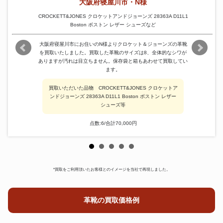
大阪府寝屋川市・N様
CROCKETT&JONES クロケットアンドジョーンズ 28363A D11L1
Boston ボストン レザー シューズなど
大阪府寝屋川市にお住いのN様よりクロケット＆ジョーンズの革靴
を買取いたしました。買取した革靴のサイズは8、全体的なシワが
ありますが汚れは目立ちません。保存袋と箱もあわせて買取してい
ます。
買取いただいた品物 CROCKETT&JONES クロケットア
ンドジョーンズ 28363A D11L1 Boston ボストン レザー
シューズ等
点数:6/合計70,000円
*買取をご利用頂いたお客様とのイメージを当社で再現しました。
革靴の買取価格例