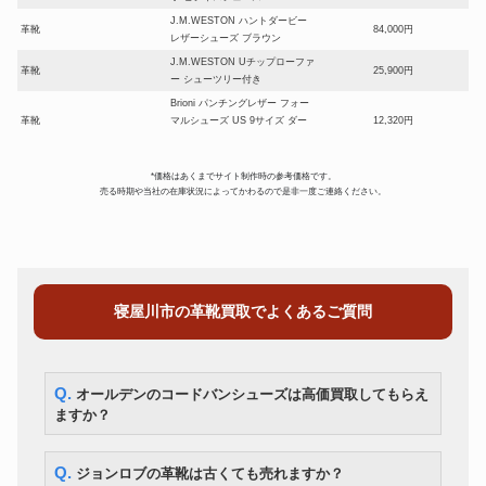
J.M.WESTON ハントダービー
革靴
84,000円
レザーシューズ ブラウン
J.M.WESTON Uチップローファ
革靴
25,900円
ー シューツリー付き
Brioni パンチングレザー フォー
革靴
マルシューズ US 9サイズ ダー
12,320円
クブラウン
シルバノ・ラッタンジ シルバー
革靴
23,660円
*価格はあくまでサイト制作時の参考価格です。
ビットローファー黒 ６1/2
売る時期や当社の在庫状況によってかわるので是非一度ご連絡ください。
シルバノ・ラッタンジ サイドレ
革靴
ースアップ ダークブラウン カー
17,850円
フ 6.5
オールデン×ユナイテッドアロー
革靴
ズ 6646 ローファー ブラウン 6
86,100円
1／2
寝屋川市の革靴買取でよくあるご質問
ALDEN 97505Y 10D No.8コー
革靴
ドバン ロングウイングチップ
65,800円
バーガンディ
サントーニ 16279 ビジネスシュ
革靴
8,470円
Q. オールデンのコードバンシューズは高価買取してもらえ
ーズ 28.0cm ブラック
ますか？
EDWARD GREEN ビジネスシ
革靴
ューズ ブラウン 8.5サイズ
23,520円
10876
Q. ジョンロブの革靴は古くても売れますか？
Crockett&Jones Cavendish3