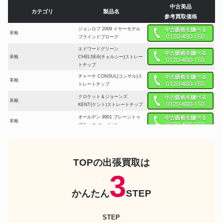
中古美品
カテゴリ
製品名
参考買取価格
ジョンロブ 2009 イヤーモデル
革靴
ブラインドブローグ
エドワードグリーン
革靴
CHELSEA(チェルシー)ストレー
トチップ
チャーチ CONSUL(コンサル)ス
革靴
トレートチップ
クロケット＆ジョーンズ
革靴
KENT(ケント)ストレートチップ
オールデン 9901 プレーントゥ
革靴
ブラック コードバン
ジェイエムウエストン 677 ハン
革靴
トダービー
パラブーツ REIMS(ランス) ロー
TOPの出張買取は
革靴
ファー リスレザー
3
トリッカーズ M2508 モールトン
革靴
カントリーブーツ
かんたん
STEP
革靴
レペット ZIZI(ジジ)
STEP
スコッチグレイン インペリアル
革靴